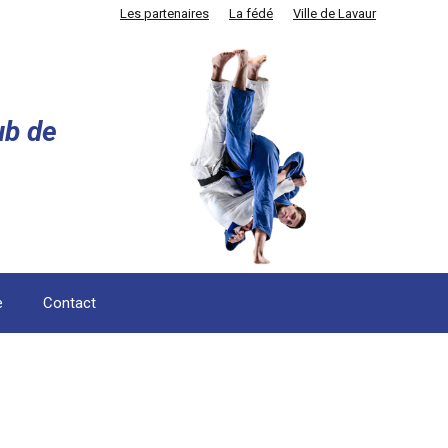
Les partenaires
La fédé
Ville de Lavaur
ub de
e
Contact