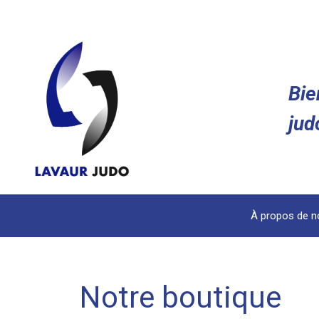
Bie
jud
À propos de n
Notre boutique